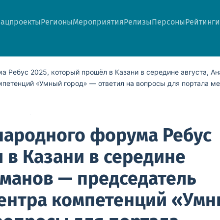
ацпроекты
Регионы
Мероприятия
Релизы
Персоны
Рейтинги
 Ребус 2025, который прошёл в Казани в середине августа, Ан
мпетенций «Умный город» — ответил на вопросы для портала ме
народного форума Ребус
 в Казани в середине
рманов — председатель
Центра компетенций «Ум